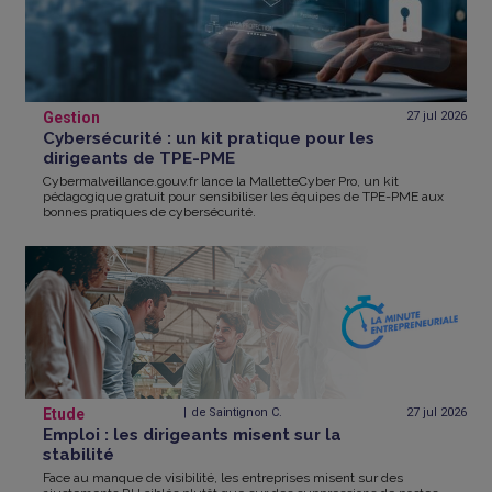
Gestion
27 jul
2026
Cybersécurité : un kit pratique pour les
dirigeants de TPE-PME
Cybermalveillance.gouv.fr lance la MalletteCyber Pro, un kit
pédagogique gratuit pour sensibiliser les équipes de TPE-PME aux
bonnes pratiques de cybersécurité.
Etude
de Saintignon C.
27 jul
2026
Emploi : les dirigeants misent sur la
stabilité
Face au manque de visibilité, les entreprises misent sur des