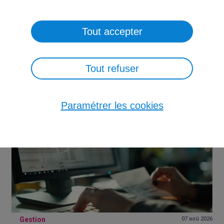
NEWSLETTER
Tout accepter
PRESSE
CONTACT
Tout refuser
Evénement
10 aoû
2026
Cybermois 2026 : un mois pour renforcer
la cybersécurité des entreprises
Paramétrer les cookies
Le Cybermois, organisé du 1er au 31 octobre 2026 dans le cadre du
Mois européen de la cybersécurité, est l'occasion de rappeler un enjeu
devenu incontournable pour les entreprises.
Gestion
07 aoû
2026