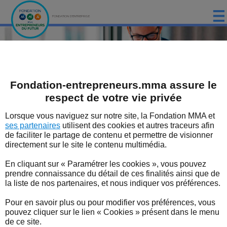
FONDATION D'ENTREPRISE
ACCUEIL
PRÉSENTATION
Que dévoile notre dernier baromètre
sur la santé du dirigeant ?
Fondation-entrepreneurs.mma assure le
LES ÉTUDES DE LA FONDATION MMA
respect de votre vie privée
LES ÉVÈNEMENTS DE LA FONDATION MMA
Lorsque vous naviguez sur notre site, la Fondation MMA et
La Fondation d’entreprise MMA des Entrepreneurs du Futur
accompagne les dynamiques entrepreneuriales engagées et responsables
ses partenaires
utilisent des cookies et autres traceurs afin
dans les territoires.
LES EXPERTS
de faciliter le partage de contenu et permettre de visionner
directement sur le site le contenu multimédia.
LES DISPOSITIFS SOUTENUS PAR LA FONDATION
En cliquant sur « Paramétrer les cookies », vous pouvez
LES BONNES NOUVELLES DU TERRITOIRE
prendre connaissance du détail de ces finalités ainsi que de
la liste de nos partenaires, et nous indiquer vos préférences.
L'ENTREPRENEUR EN FORME
Nos missions
Nos études
Nos
Pour en savoir plus ou pour modifier vos préférences, vous
évènements
pouvez cliquer sur le lien « Cookies » présent dans le menu
L'ACTUALITÉ
de ce site.
L'actualité